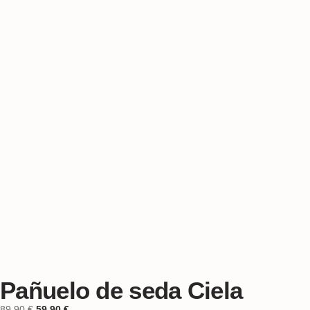
Pañuelo de seda Ciela
89,90
€
59,90
€